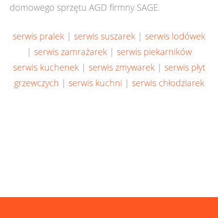
domowego sprzętu AGD firmny SAGE.
serwis pralek
|
serwis suszarek
|
serwis lodówek
|
serwis zamrażarek
|
serwis piekarników
serwis kuchenek
|
serwis zmywarek
|
serwis płyt
grzewczych
|
serwis kuchni
|
serwis chłodziarek