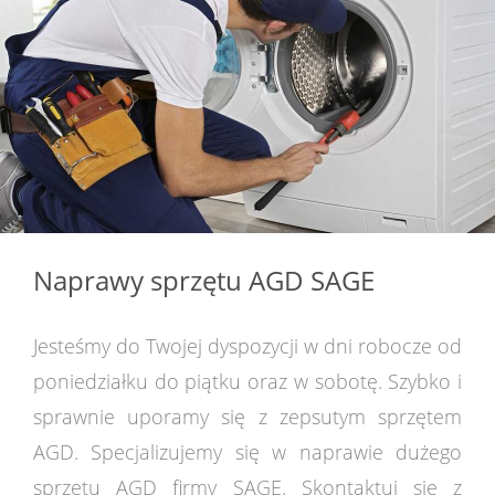
Naprawy sprzętu AGD SAGE
Jesteśmy do Twojej dyspozycji w dni robocze od
poniedziałku do piątku oraz w sobotę. Szybko i
sprawnie uporamy się z zepsutym sprzętem
AGD. Specjalizujemy się w naprawie dużego
sprzętu AGD firmy SAGE. Skontaktuj się z