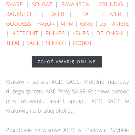
SHARP
|
SOLGAZ
|
RAVANSON
|
GRUNDIG
|
BAUKNECHT
|
HAIER
|
TEKA
|
ZELMER
|
GODDESS
|
FAGOR
|
MPM
|
IGNIS
|
LG
|
ARIETE
|
HOTPOINT
|
PHILIPS
|
KRUPS
|
DELONGHI
|
TEFAL
|
SAGE
|
SENCOR
|
IROBOT
ZGŁOŚ AWARIĘ ONLINE
Kraków - serwis AGD SAGE. Mobilne naprawy
dużego sprzętu AGD firmy SAGE. Fachowa pomoc
przy usuwaniu awarii sprzętu AGD SAGE w
Krakowie i w bliskiej okolicy.
Pogotowie serwisowe AGD w Krakowie. Szybkie