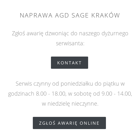
NAPRAWA AGD SAGE KRAKÓW
Zgłoś awarię dzwoniąc do naszego dyżurnego
serwisanta:
KONTAKT
Serwis czynny od poniedziałku do piątku w
godzinach 8.00 - 18.00, w sobotę od 9.00 - 14.00,
w niedzielę nieczynne.
ZGŁOŚ AWARIĘ ONLINE