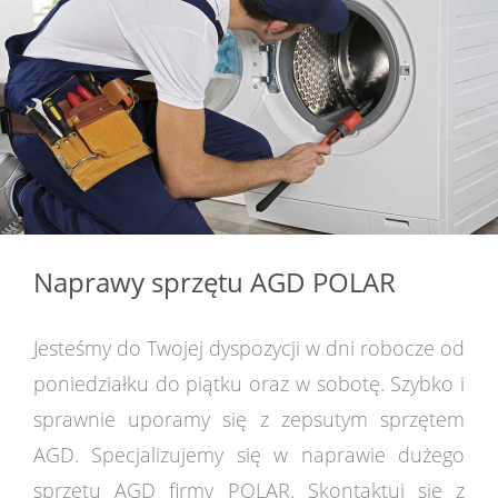
Naprawy sprzętu AGD POLAR
Jesteśmy do Twojej dyspozycji w dni robocze od
poniedziałku do piątku oraz w sobotę. Szybko i
sprawnie uporamy się z zepsutym sprzętem
AGD. Specjalizujemy się w naprawie dużego
sprzętu AGD firmy POLAR. Skontaktuj się z