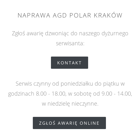
NAPRAWA AGD POLAR KRAKÓW
Zgłoś awarię dzwoniąc do naszego dyżurnego
serwisanta:
KONTAKT
Serwis czynny od poniedziałku do piątku w
godzinach 8.00 - 18.00, w sobotę od 9.00 - 14.00,
w niedzielę nieczynne.
ZGŁOŚ AWARIĘ ONLINE