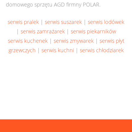
domowego sprzętu AGD firmny POLAR.
serwis pralek
|
serwis suszarek
|
serwis lodówek
|
serwis zamrażarek
|
serwis piekarników
serwis kuchenek
|
serwis zmywarek
|
serwis płyt
grzewczych
|
serwis kuchni
|
serwis chłodziarek