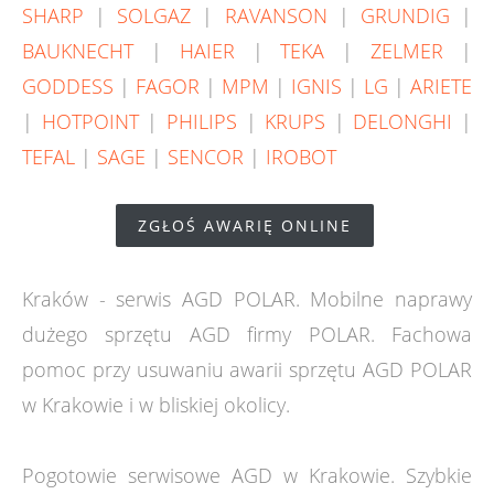
SHARP
|
SOLGAZ
|
RAVANSON
|
GRUNDIG
|
BAUKNECHT
|
HAIER
|
TEKA
|
ZELMER
|
GODDESS
|
FAGOR
|
MPM
|
IGNIS
|
LG
|
ARIETE
|
HOTPOINT
|
PHILIPS
|
KRUPS
|
DELONGHI
|
TEFAL
|
SAGE
|
SENCOR
|
IROBOT
ZGŁOŚ AWARIĘ ONLINE
Kraków - serwis AGD POLAR. Mobilne naprawy
dużego sprzętu AGD firmy POLAR. Fachowa
pomoc przy usuwaniu awarii sprzętu AGD POLAR
w Krakowie i w bliskiej okolicy.
Pogotowie serwisowe AGD w Krakowie. Szybkie