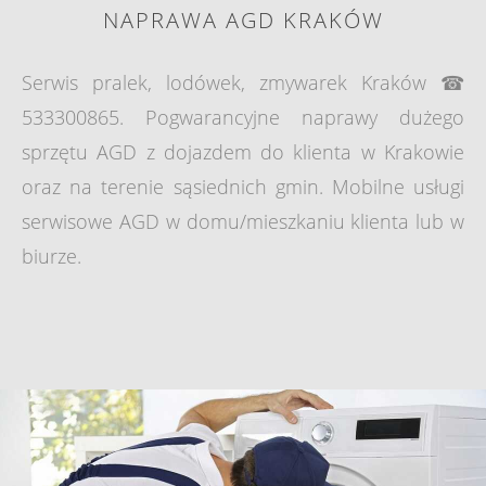
NAPRAWA AGD KRAKÓW
Serwis pralek, lodówek, zmywarek Kraków ☎
533300865. Pogwarancyjne naprawy dużego
sprzętu AGD z dojazdem do klienta w Krakowie
oraz na terenie sąsiednich gmin. Mobilne usługi
serwisowe AGD w domu/mieszkaniu klienta lub w
biurze.