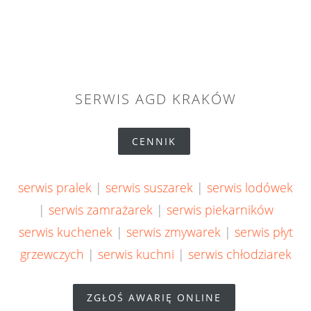
SERWIS AGD KRAKÓW
CENNIK
serwis pralek
|
serwis suszarek
|
serwis lodówek
|
serwis zamrażarek
|
serwis piekarników
serwis kuchenek
|
serwis zmywarek
|
serwis płyt
grzewczych
|
serwis kuchni
|
serwis chłodziarek
ZGŁOŚ AWARIĘ ONLINE