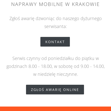
NAPRAWY MOBILNE W KRAKOWIE
Zgłoś awarię dzwoniąc do naszego dyżurnego
serwisanta:
KONTAKT
Serwis czynny od poniedziałku do piątku w
godzinach 8.00 - 18.00, w sobotę od 9.00 - 14.00,
w niedzielę nieczynne.
ZGŁOŚ AWARIĘ ONLINE