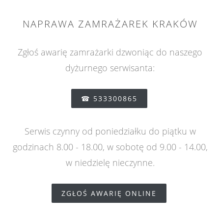
NAPRAWA ZAMRAŻAREK KRAKÓW
Zgłoś awarię zamrażarki dzwoniąc do naszego
dyżurnego serwisanta:
☎ 533300865
Serwis czynny od poniedziałku do piątku w
godzinach 8.00 - 18.00, w sobotę od 9.00 - 14.00,
w niedzielę nieczynne.
ZGŁOŚ AWARIĘ ONLINE