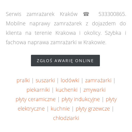
Serwis zamrażarek Kraków ☎ 533300865.
Mobilne naprawy zamrażarek z dojazdem do
klienta na terenie Krakowa i okolicy. Szybka i
fachowa naprawa zamrażarki w Krakowie.
ZGŁOŚ AWARIĘ ONLINE
pralki
|
suszarki
|
lodówki
|
zamrażarki
|
piekarniki
|
kuchenki
|
zmywarki
płyty ceramiczne
|
płyty indukcyjne
|
płyty
elektryczne
|
kuchnie
|
płyty grzewcze
|
chłodziarki