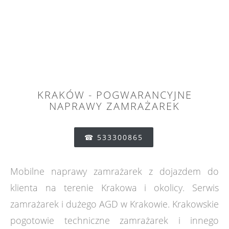
KRAKÓW - POGWARANCYJNE
NAPRAWY ZAMRAŻAREK
☎ 533300865
Mobilne naprawy zamrażarek z dojazdem do
klienta na terenie Krakowa i okolicy. Serwis
zamrażarek i dużego AGD w Krakowie. Krakowskie
pogotowie techniczne zamrażarek i innego