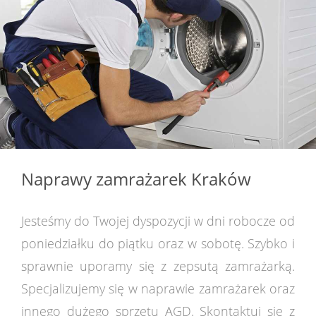
Naprawy zamrażarek Kraków
Jesteśmy do Twojej dyspozycji w dni robocze od
poniedziałku do piątku oraz w sobotę. Szybko i
sprawnie uporamy się z zepsutą zamrażarką.
Specjalizujemy się w naprawie zamrażarek oraz
innego dużego sprzętu AGD. Skontaktuj się z