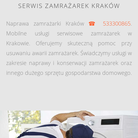
SERWIS ZAMRAŻAREK KRAKÓW
Naprawa zamrażarki Kraków
☎ 533300865
.
Mobilne usługi serwisowe zamrażarek w
Krakowie. Oferujemy skuteczną pomoc przy
usuwaniu awarii zamrażarek. Świadczymy usługi w
zakresie naprawy i konserwacji zamrażarek oraz
innego dużego sprzętu gospodarstwa domowego.